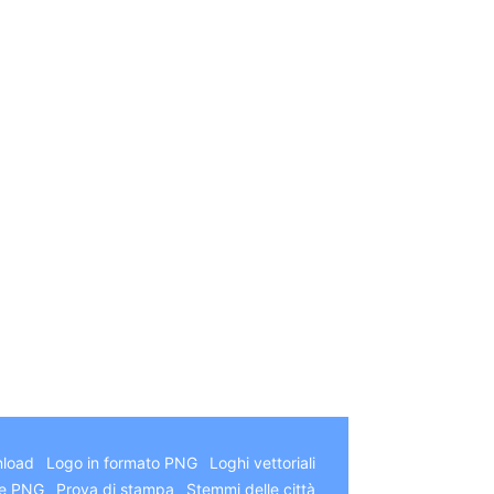
German
Hindi
Chinese
Arabic
nload
Logo in formato PNG
Loghi vettoriali
Japanese
e PNG
Prova di stampa
Stemmi delle città