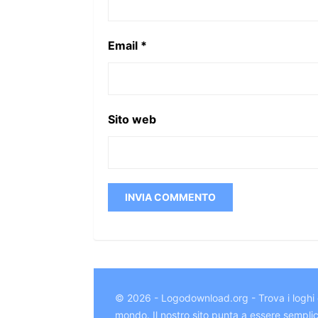
Email
*
Sito web
© 2026 - Logodownload.org - Trova i loghi d
mondo. Il nostro sito punta a essere semplice