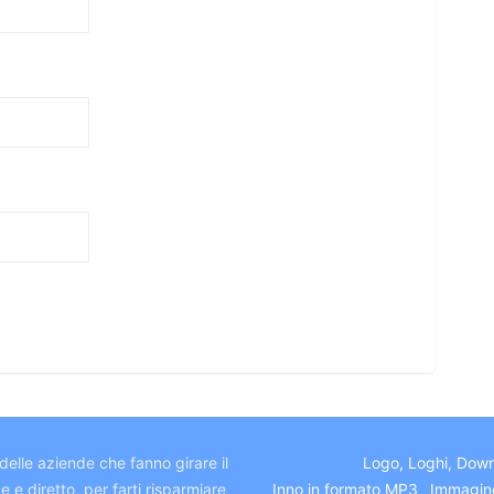
elle aziende che fanno girare il
Logo, Loghi, Dow
 e diretto, per farti risparmiare
Inno in formato MP3
Immagin