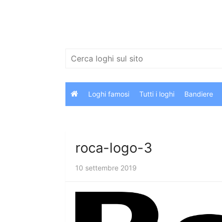
Salta
al
contenuto
Cerca:
Loghi famosi
Tutti i loghi
Bandiere
roca-logo-3
10 settembre 2019