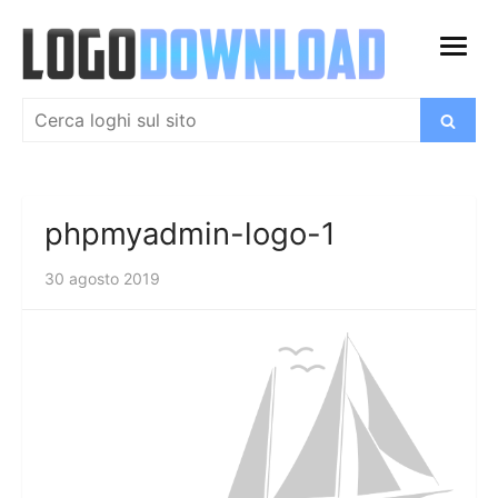
Salta
al
apri
contenuto
menu
Cerca:
Cerca
phpmyadmin-logo-1
30 agosto 2019