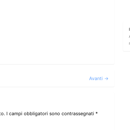
Avanti →
to.
I campi obbligatori sono contrassegnati
*