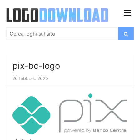
Salta
al
apri
contenuto
menu
Cerca:
Cerca
pix-bc-logo
20 febbraio 2020