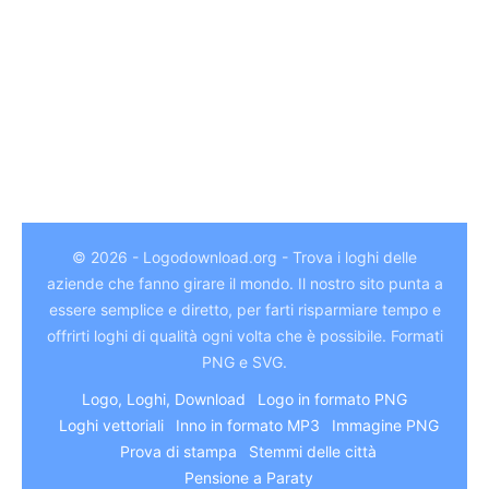
© 2026 - Logodownload.org - Trova i loghi delle
aziende che fanno girare il mondo. Il nostro sito punta a
essere semplice e diretto, per farti risparmiare tempo e
German
offrirti loghi di qualità ogni volta che è possibile. Formati
Hindi
PNG e SVG.
Chinese
Logo, Loghi, Download
Logo in formato PNG
Loghi vettoriali
Inno in formato MP3
Immagine PNG
Arabic
Prova di stampa
Stemmi delle città
Japanese
Pensione a Paraty