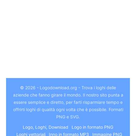
© 2026 - Logodownload.org - Trova i loghi delle
aziende che fanno girare il mondo. Il nostro sito punta a
essere semplice e diretto, per farti risparmiare tempo e
German
offrirti loghi di qualità ogni volta che è possibile. Formati
Hindi
PNG e SVG.
Chinese
Logo, Loghi, Download
Logo in formato PNG
Loghi vettoriali
Inno in formato MP3
Immagine PNG
Arabic