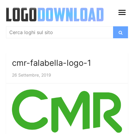
Salta
al
apri
contenuto
menu
Cerca:
Cerca
cmr-falabella-logo-1
26 Settembre, 2019