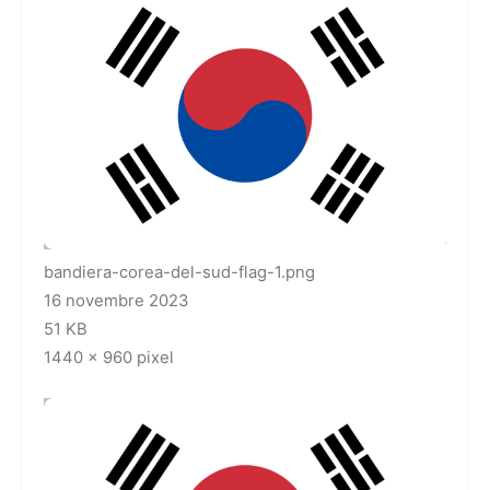
bandiera-corea-del-sud-flag-1.png
16 novembre 2023
51 KB
1440 x 960 pixel