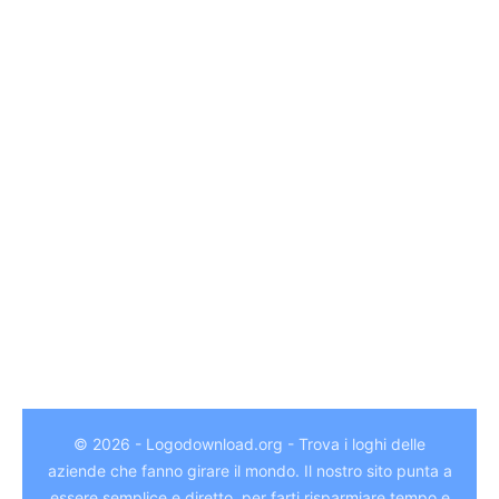
© 2026 - Logodownload.org - Trova i loghi delle
aziende che fanno girare il mondo. Il nostro sito punta a
essere semplice e diretto, per farti risparmiare tempo e