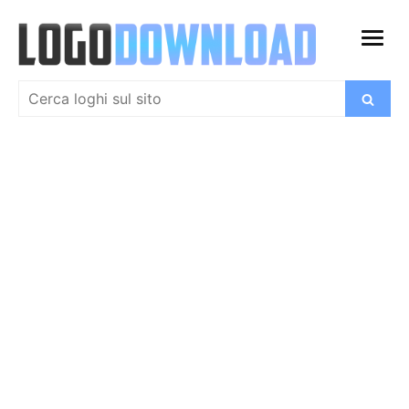
Salta
al
apri
contenuto
menu
Cerca:
Cerca