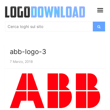
Salta
al
apri
contenuto
menu
Cerca:
Cerca
abb-logo-3
7 Marzo, 2018