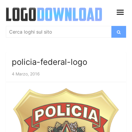
Salta
al
apri
contenuto
menu
Cerca:
Cerca
policia-federal-logo
4 Marzo, 2016