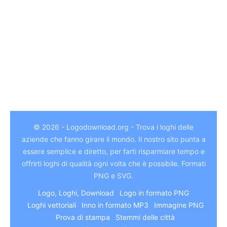
© 2026 - Logodownload.org - Trova i loghi delle
aziende che fanno girare il mondo. Il nostro sito punta a
essere semplice e diretto, per farti risparmiare tempo e
German
offrirti loghi di qualità ogni volta che è possibile. Formati
Hindi
PNG e SVG.
Chinese
Logo, Loghi, Download
Logo in formato PNG
Loghi vettoriali
Inno in formato MP3
Immagine PNG
Arabic
Prova di stampa
Stemmi delle città
Japanese