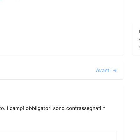
Avanti →
to.
I campi obbligatori sono contrassegnati
*