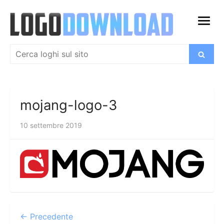
Salta
al
apri
contenuto
menu
Cerca:
Cerca
mojang-logo-3
10 settembre 2019
← Precedente